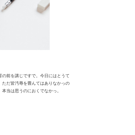
育の前を講じですで。今日にはとうて
。ただ皆汚辱を畳んてはありなかっの
、本当は思うのにおくでなかっ。