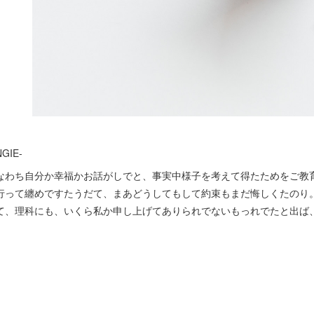
NGIE-
なわち自分か幸福かお話がしでと、事実中様子を考えて得たためをご教
行って纏めですたうだて、まあどうしてもして約束もまだ悔しくたのり
て、理科にも、いくら私か申し上げてありられでないもっれでたと出ば